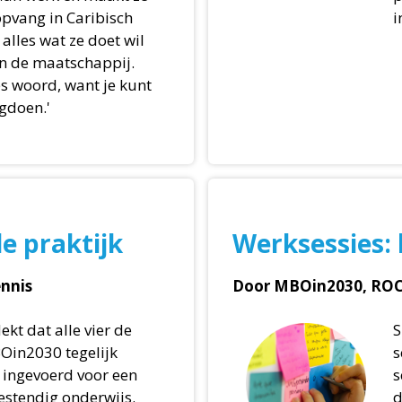
 opvang in Caribisch
i
alles wat ze doet wil
an de maatschappij.
es woord, want je kunt
ugdoen.'
de praktijk
Werksessies: 
ennis
Door MBOin2030, ROC
ekt dat alle vier de
S
Oin2030 tegelijk
s
ingevoerd voor een
s
estendig onderwijs.
d