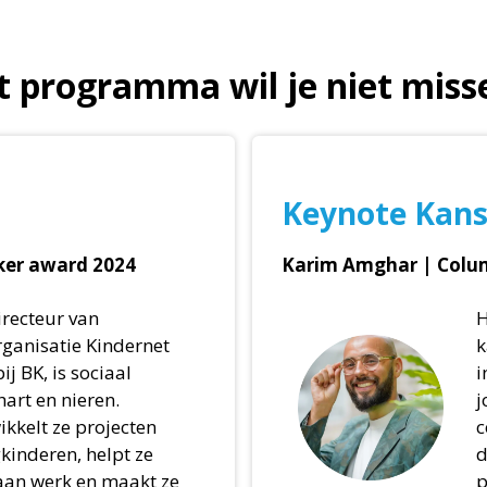
t programma wil je niet miss
Keynote Kans
er award 2024
Karim Amghar | Colum
irecteur van
H
ganisatie Kindernet
k
ij BK, is sociaal
i
art en nieren.
j
kkelt ze projecten
c
gkinderen, helpt ze
d
aan werk en maakt ze
p