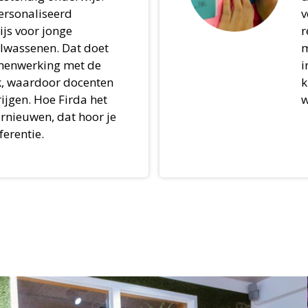
ersonaliseerd
v
js voor jonge
r
olwassenen. Dat doet
m
menwerking met de
i
k, waardoor docenten
k
rijgen. Hoe Firda het
w
ernieuwen, dat hoor je
ferentie.