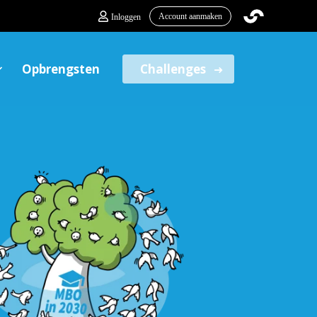
Account aanmaken
Inloggen
Opbrengsten
Challenges