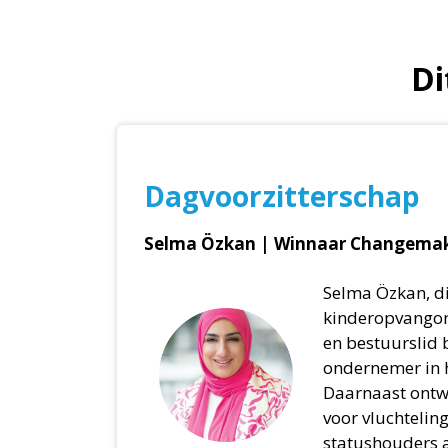
Di
Dagvoorzitterschap
Selma Özkan | Winnaar Changemak
Selma Özkan, d
kinderopvangor
en bestuurslid b
ondernemer in h
Daarnaast ontwi
voor vluchtelin
statushouders 