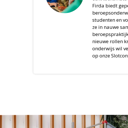
Firda biedt gep
beroepsonderwi
studenten en v
ze in nauwe sa
beroepspraktij
nieuwe rollen k
onderwijs wil v
op onze Slotcon