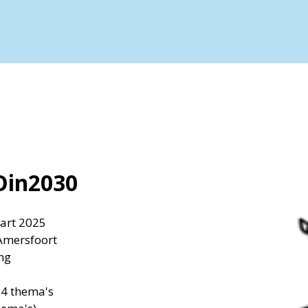
Oin2030
art 2025
 Amersfoort
ng
p 4 thema's