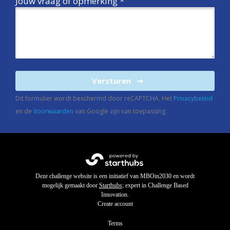
Jouw vraag of opmerking *
Versturen
Dit formulier wordt beschermd door reCAPTCHA. Het
Privacybeleid
en de
Voorwaarden
van Google zijn van toepassing.
Deze challenge website is een initiatief van MBOin2030 en wordt
mogelijk gemaakt door
Starthubs
; expert in Challenge Based
Innovation.
Create account
Terms